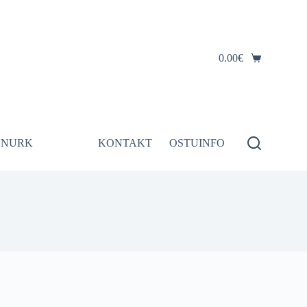
0.00
€
Shopping
cart
UNURK
OUTLET
KONTAKT
OSTUINFO