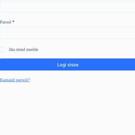
Nõutud
Parool
*
Jäta mind meelde
Logi sisse
Kaotasid parooli?