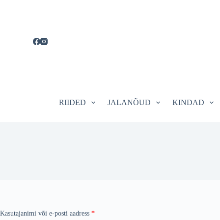
S
k
i
p
t
o
c
o
n
t
e
RIIDED
JALANÕUD
KINDAD
n
t
Nõutud
Kasutajanimi või e-posti aadress
*