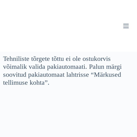
S
k
i
p
t
o
c
o
n
t
Tehniliste tõrgete tõttu ei ole ostukorvis
e
võimalik valida pakiautomaati. Palun märgi
n
t
soovitud pakiautomaat lahtrisse “Märkused
tellimuse kohta”.