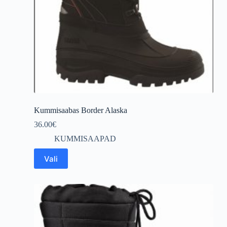
Kummisaabas Border Alaska
36.00
€
KUMMISAAPAD
This
Vali
product
has
multiple
variants.
The
options
may
be