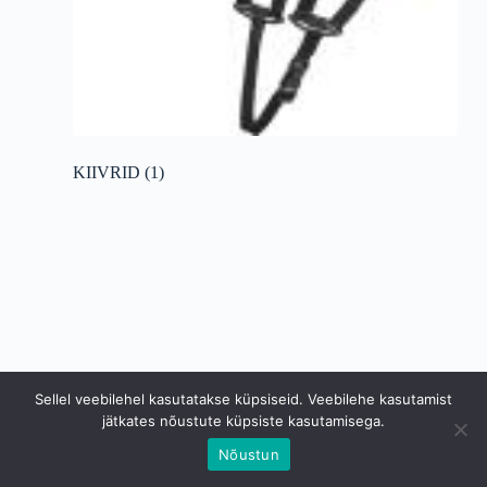
KIIVRID
(1)
Sellel veebilehel kasutatakse küpsiseid. Veebilehe kasutamist
jätkates nõustute küpsiste kasutamisega.
Nõustun
Copyright © 2026 Niine TKV OÜ