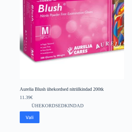
chosen
on
the
product
page
Aurelia Blush ühekordsed nitriilkindad 200tk
11.39
€
ÜHEKORDSEDKINDAD
This
Vali
product
has
multiple