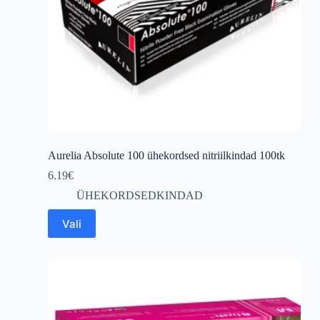
Aurelia Absolute 100 ühekordsed nitriilkindad 100tk
6.19
€
ÜHEKORDSEDKINDAD
This
Vali
product
has
multiple
variants.
The
options
may
be