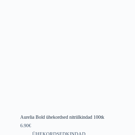
variants.
The
options
may
be
chosen
on
the
product
page
Aurelia Bold ühekordsed nitriilkindad 100tk
6.90
€
ÜHEKORDSEDKINDAD