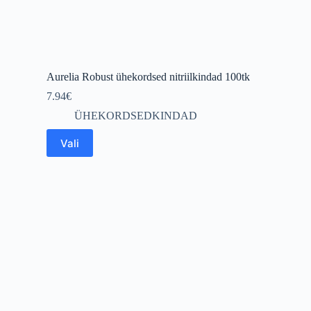
Aurelia Robust ühekordsed nitriilkindad 100tk
7.94
€
ÜHEKORDSEDKINDAD
This
Vali
product
has
multiple
variants.
The
options
may
be
chosen
on
the
product
page