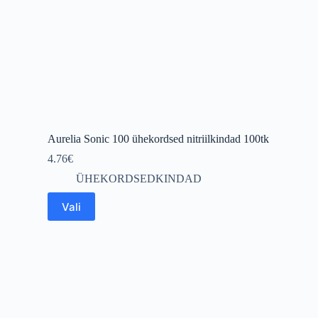
Aurelia Sonic 100 ühekordsed nitriilkindad 100tk
4.76
€
ÜHEKORDSEDKINDAD
This
Vali
product
has
multiple
variants.
The
options
may
be
chosen