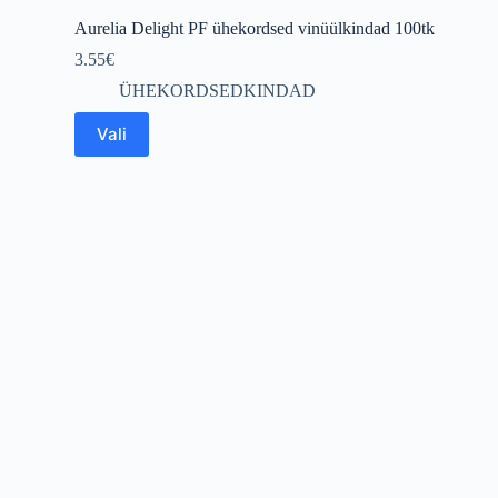
Aurelia Delight PF ühekordsed vinüülkindad 100tk
3.55
€
ÜHEKORDSEDKINDAD
This
Vali
product
has
multiple
variants.
The
options
may
be
chosen
on
the
product
page