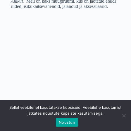
Allikul.
Meil on kaks müügiruumi, kus on jaotatud eraldi
riided, isikukaitsevahendid, jalanõud ja aksessuaarid.
Sellel veebilehel kasutatakse küpsiseid. Veebilehe kasutamist
jätkates nõustute küpsiste kasutamisega.
Nõustun
Copyright © 2026 Niine TKV OÜ