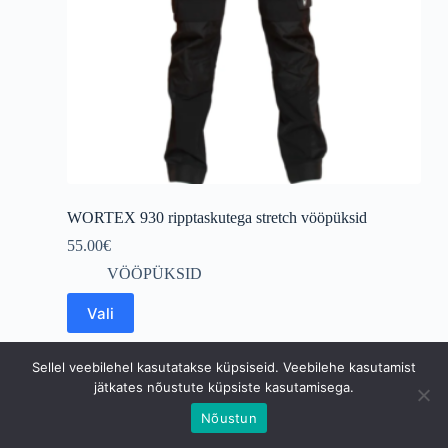
WORTEX 930 ripptaskutega stretch vööpüksid
55.00
€
VÖÖPÜKSID
This
Vali
product
has
multiple
Sellel veebilehel kasutatakse küpsiseid. Veebilehe kasutamist
variants.
jätkates nõustute küpsiste kasutamisega.
The
options
Nõustun
may
Copyright © 2026 Niine TKV OÜ
be